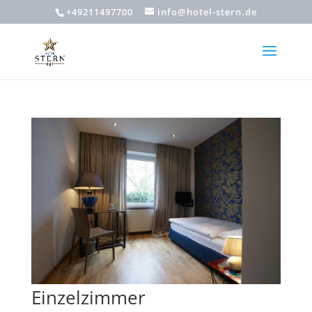
+49211497700
info@hotel-stern.de
Einzelzimmer