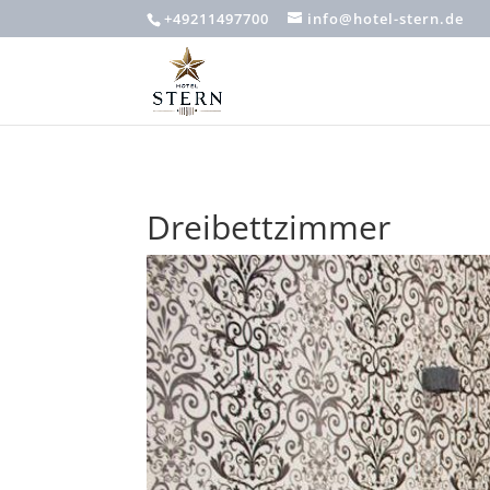
+49211497700
info@hotel-stern.de
Dreibettzimmer