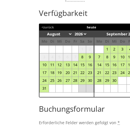
Verfügbarkeit
<zurück
heute
September 
Mo
Di
Mi
Do
Fr
Sa
So
Mo
Di
Mi
Do
1
2
1
2
3
3
4
5
6
7
8
9
7
8
9
10
10
11
12
13
14
15
16
14
15
16
17
17
18
19
20
21
22
23
21
22
23
24
24
25
26
27
28
29
30
28
29
30
31
Buchungsformular
Erforderliche Felder werden gefolgt von
*