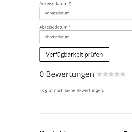
Anreisedatum
*
Abreisedatum
*
0 Bewertungen
R
a
Es gibt noch keine Bewertungen.
t
e
d
0
o
u
t